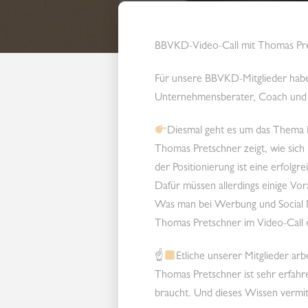
BBVKD-Video-Call mit Thomas Pre
Für unsere BBVKD-Mitglieder habe
Unternehmensberater, Coach und Do
Diesmal geht es um das Thema P
Thomas Pretschner zeigt, wie sich
der Positionierung ist eine erfol
Dafür müssen allerdings einige Vora
Was man bei Werbung und Social M
Thomas Pretschner im Video-Call e
☝
Etliche unserer Mitglieder ar
Thomas Pretschner ist sehr erfahr
braucht. Und dieses Wissen vermitt