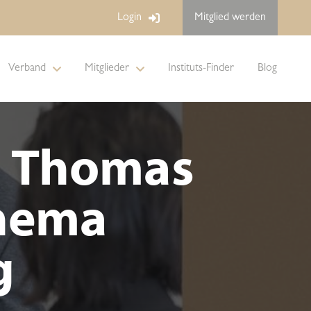
Login
Mitglied werden
Verband
Mitglieder
Instituts-Finder
Blog
t Thomas
Thema
g