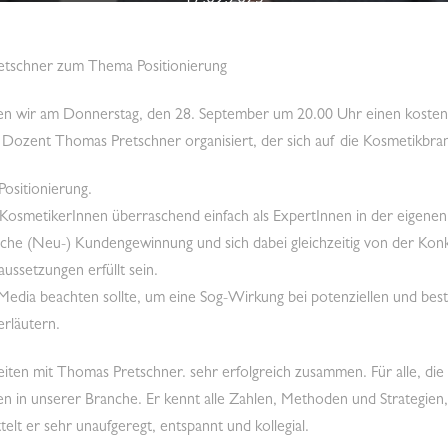
17.09.2023
tschner zum Thema Positionierung
n wir am Donnerstag, den 28. September um 20.00 Uhr einen kosten
zent Thomas Pretschner organisiert, der sich auf die Kosmetikbranch
ositionierung.
 KosmetikerInnen überraschend einfach als ExpertInnen in der eigenen
greiche (Neu-) Kundengewinnung und sich dabei gleichzeitig von der Ko
ussetzungen erfüllt sein.
edia beachten sollte, um eine Sog-Wirkung bei potenziellen und be
rläutern.
beiten mit Thomas Pretschner. sehr erfolgreich zusammen. Für alle, die
en in unserer Branche. Er kennt alle Zahlen, Methoden und Strategien
elt er sehr unaufgeregt, entspannt und kollegial.