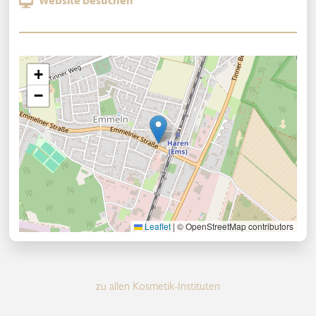
Website besuchen
+
−
Leaflet
|
© OpenStreetMap contributors
zu allen Kosmetik-Instituten