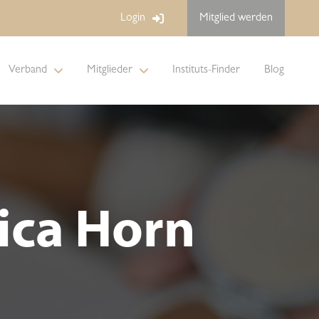
Login
Mitglied werden
Verband
Mitglieder
Instituts-Finder
Blog
ica Horn