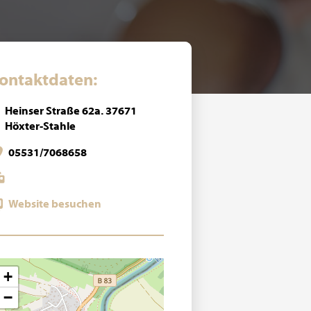
ontaktdaten:
Heinser Straße 62a. 37671
Höxter-Stahle
05531/7068658
Website besuchen
+
−