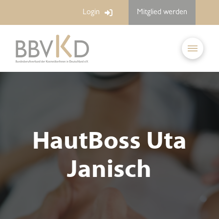
Login
Mitglied werden
HautBoss Uta
Janisch