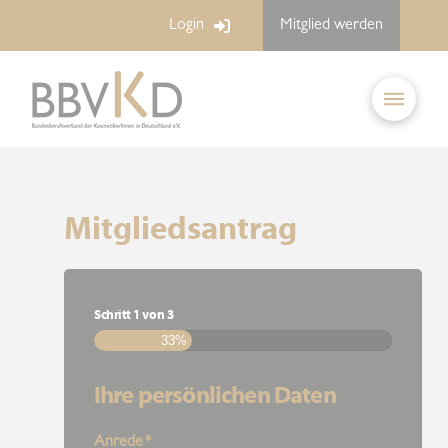
Login
Mitglied werden
Mitgliedsantrag
Schritt
1
von
3
33%
Ihre persönlichen Daten
Anrede
*