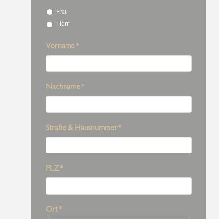
Frau
Herr
Vorname
*
Nachname
*
Straße & Hausnummer
*
PLZ
*
Ort
*