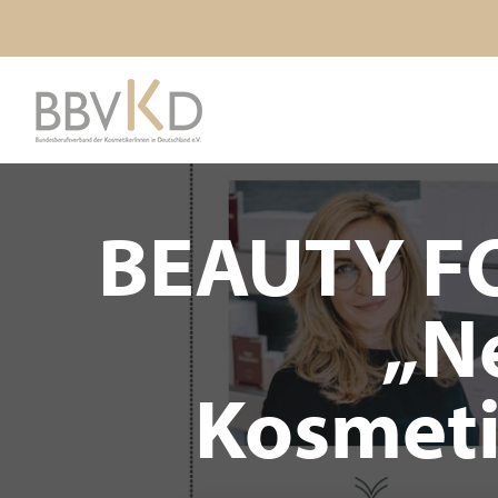
BEAUTY F
„N
Kosmeti