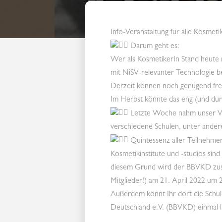
Info-Veranstaltung für alle Kosm
Darum geht es:
Wer als KosmetikerIn Stand heute 
mit NiSV-relevanter Technologie b
Derzeit können noch genügend fre
Im Herbst könnte das eng (und du
Letzte Woche nahm unser Verb
verschiedene Schulen, unter ande
Quintessenz aller Teilnehmer
Kosmetikinstitute und -studios sin
diesem Grund wird der BBVKD zusa
Mitglieder!) am 21. April 2022 um
Außerdem könnt Ihr dort die Schu
Deutschland e.V. (BBVKD) einmal l