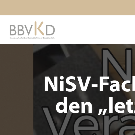
NiSV-Fac
den „le