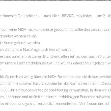
etikerInnen in Deutschland — auch Nicht-BBVKD-Mitglieder — am 21.
noch keine NISV-Fachkundekurse gebucht hat, sollte dies zeitnah tu
ehandelt werden sollen.
ie Kurse gebucht werden.
rch die höhere Nachfrage auch teurer) werden.
and an einem virtuellen Branchentreffen teil, zu dem auch 30 unters
rem unsere Partnerschulen BAGA und younea.education eingeladen w
:
d häufig noch zu wenig über die NiSV-Fachkunde und die daraus result
mmen mit unseren Partnerschulen für alle KosmetikerInnen in Deut
 20:00 Uhr ein bundesweites Zoom-Meeting veranstalten, in dem wir a
len, Lehrende und natürlich unseren unabhängigen Bundesberufsverba
ive erleben und ganz unverbindlich kennenlernen. Wir freuen uns auf