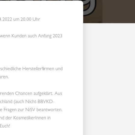
04.2022 um 20.00 Uhr
n, wenn Kunden auch Anfang 2023
chiedliche Herstellerfirmen und
aren.
ierenden Chancen aufgeklärt. Aus
schland (auch Nicht-BBVKD-
lle Fragen zur NiSV beantworten.
nd der KosmetikerInnen in
 Euch!