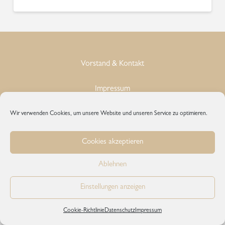
Menge
Vorstand & Kontakt
Impressum
Datenschutz
Wir verwenden Cookies, um unsere Website und unseren Service zu optimieren.
Cookie-Richtlinie
Cookies akzeptieren
Ablehnen
© 2026 Bundesberufsverband der KosmetikerInnen in
Einstellungen anzeigen
Deutschland e.V.
Cookie-Richtlinie
Datenschutz
Impressum