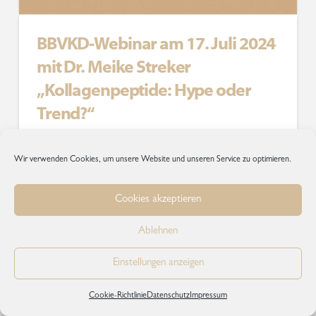
BBVKD-Webinar am 17. Juli 2024
mit Dr. Meike Streker
„Kollagenpeptide: Hype oder
Trend?“
Nächstes BBVKD-Webinar am 17. Juli 2024 mit Dr.
Wir verwenden Cookies, um unsere Website und unseren Service zu optimieren.
Meike Streker und dem Thema: „Kollagenpeptide:
Hype oder Trend?“ Als BBVKD ist es uns wichtig,
Cookies akzeptieren
dass unsere Mitglieder immer auf der Höhe der Zeit
sind – gerade, wenn es um neue Wirkstoffe in der
Ablehnen
Kosmetik geht. Wir leben in einer
Wissensgesellschaft. Wissen zu erwerben, zu teilen
Einstellungen anzeigen
und anzuwenden sind in unserem Handwerk …
Cookie-Richtlinie
Datenschutz
Impressum