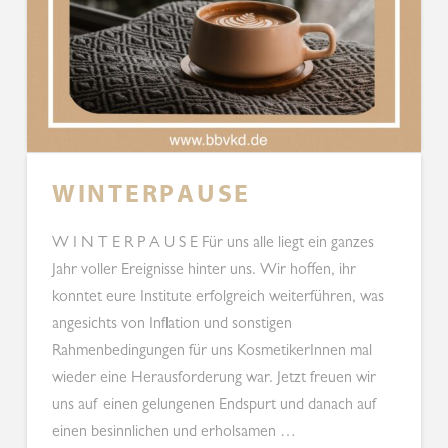
W I N T E R P A U S E
W I N T E R P A U S E Für uns alle liegt ein ganzes
Jahr voller Ereignisse hinter uns. Wir hoffen, ihr
konntet eure Institute erfolgreich weiterführen, was
angesichts von Inflation und sonstigen
Rahmenbedingungen für uns KosmetikerInnen mal
wieder eine Herausforderung war. Jetzt freuen wir
uns auf einen gelungenen Endspurt und danach auf
einen besinnlichen und erholsamen …