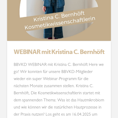
WEBINAR mit Kristina C. Bernhöft
BBVKD WEBINAR mit Kristina C. Bernhöft Here we
go! Wir konnten für unsere BBVKD-Mitglieder
wieder ein super Webinar-Programm für die
nächsten Monate zusammen stellen. Kristina C.
Bernhöft, Die Kosmetikwissenschaftlerin startet mit
dem spannenden Thema: Was ist das Hautmikrobiom
und wie können wir die natürlichen Hautprozesse in
der Praxis nutzen? Los geht es am 16.04.2025 um