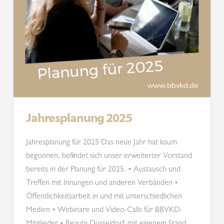
Jahresplanung 2025
Jahresplanung für 2025 Das neue Jahr hat kaum
begonnen, befindet sich unser erweiterter Vorstand
bereits in der Planung für 2025. • Austausch und
Treffen mit Innungen und anderen Verbänden •
Öffentlichkeitsarbeit in und mit unterschiedlichen
Medien • Webinare und Video-Calls für BBVKD-